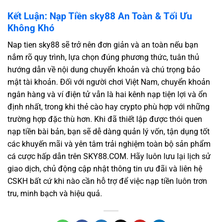
Kết Luận: Nạp Tiền sky88 An Toàn & Tối Ưu
Không Khó
Nap tien sky88 sẽ trở nên đơn giản và an toàn nếu bạn
nắm rõ quy trình, lựa chọn đúng phương thức, tuân thủ
hướng dẫn về nội dung chuyển khoản và chú trọng bảo
mật tài khoản. Đối với người chơi Việt Nam, chuyển khoản
ngân hàng và ví điện tử vẫn là hai kênh nạp tiện lợi và ổn
định nhất, trong khi thẻ cào hay crypto phù hợp với những
trường hợp đặc thù hơn. Khi đã thiết lập được thói quen
nạp tiền bài bản, bạn sẽ dễ dàng quản lý vốn, tận dụng tốt
các khuyến mãi và yên tâm trải nghiệm toàn bộ sản phẩm
cá cược hấp dẫn trên SKY88.COM. Hãy luôn lưu lại lịch sử
giao dịch, chủ động cập nhật thông tin ưu đãi và liên hệ
CSKH bất cứ khi nào cần hỗ trợ để việc nạp tiền luôn trơn
tru, minh bạch và hiệu quả.