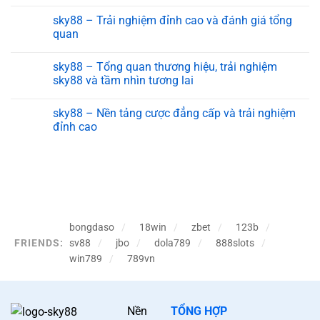
sky88 – Trải nghiệm đỉnh cao và đánh giá tổng
quan
sky88 – Tổng quan thương hiệu, trải nghiệm
sky88 và tầm nhìn tương lai
sky88 – Nền tảng cược đẳng cấp và trải nghiệm
đỉnh cao
bongdaso
18win
zbet
123b
FRIENDS:
sv88
jbo
dola789
888slots
win789
789vn
Nền
TỔNG HỢP