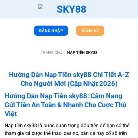
Chuyển
đến
nội
dung
ĐĂNG NHẬP
ĐĂNG KÝ
TRANG CHỦ
|
NẠP TIỀN SKY88
Hướng Dẫn Nạp Tiền sky88 Chi Tiết A-Z
Cho Người Mới (Cập Nhật 2026)
Hướng Dẫn Nạp Tiền sky88: Cẩm Nang
Gửi Tiền An Toàn & Nhanh Cho Cược Thủ
Việt
Nạp tiền sky88 là bước quan trọng đầu tiên để bạn có thể
tham gia cá cược thể thao, casino, bắn cá hay xổ số trên