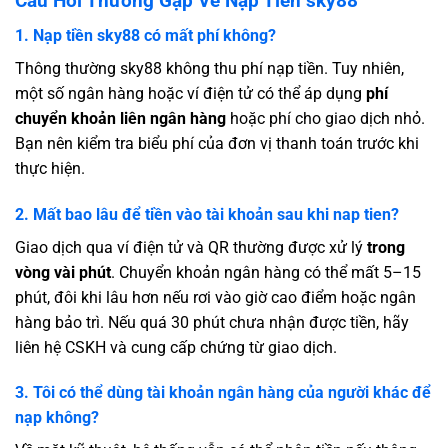
Câu Hỏi Thường Gặp Về Nạp Tiền sky88
1. Nạp tiền sky88 có mất phí không?
Thông thường sky88 không thu phí nạp tiền. Tuy nhiên,
một số ngân hàng hoặc ví điện tử có thể áp dụng
phí
chuyển khoản liên ngân hàng
hoặc phí cho giao dịch nhỏ.
Bạn nên kiểm tra biểu phí của đơn vị thanh toán trước khi
thực hiện.
2. Mất bao lâu để tiền vào tài khoản sau khi nap tien?
Giao dịch qua ví điện tử và QR thường được xử lý
trong
vòng vài phút
. Chuyển khoản ngân hàng có thể mất 5–15
phút, đôi khi lâu hơn nếu rơi vào giờ cao điểm hoặc ngân
hàng bảo trì. Nếu quá 30 phút chưa nhận được tiền, hãy
liên hệ CSKH và cung cấp chứng từ giao dịch.
3. Tôi có thể dùng tài khoản ngân hàng của người khác để
nạp không?