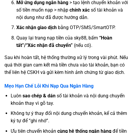
Mở ứng dụng ngân hàng
> tạo lệnh chuyển khoản với
số tiền muốn nạp > nhập
chính xác
số tài khoản và
nội dung như đã được hướng dẫn.
Xác nhận giao dịch
bằng OTP/SMS/SmartOTP.
Quay lại trang nạp tiền của sky88, bấm
“Hoàn
tất”/“Xác nhận đã chuyển”
(nếu có).
Sau khi hoàn tất, hệ thống thường xử lý trong vài phút. Nếu
quá thời gian cam kết mà tiền chưa vào tài khoản, bạn có
thể liên hệ CSKH và gửi kèm hình ảnh chứng từ giao dịch.
Mẹo Hạn Chế Lỗi Khi Nạp Qua Ngân Hàng
Luôn
sao chép & dán
số tài khoản và nội dung chuyển
khoản thay vì gõ tay.
Không tự ý thay đổi nội dung chuyển khoản, kể cả thêm
ký tự để “ghi nhớ”.
Ưu tiên chuyển khoản
cùng hệ thống ngân hàng
để tiền