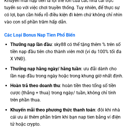
Khuyến mãi nạp tiền là lợi thế lớn của các nhà cái trực
tuyến so với việc chơi truyền thống. Tuy nhiên, để thực sự
có lợi, bạn cần hiểu rõ điều kiện đi kèm chứ không chỉ nhìn
vào con số phần trăm hấp dẫn.
Các Loại Bonus Nap Tien Phổ Biến
Thưởng nạp lần đầu
: sky88 có thể tặng thêm % trên số
tiền nạp đầu tiên cho thành viên mới (ví dụ 100% tối đa
X VNĐ).
Thưởng nạp hằng ngày/ hằng tuần
: ưu đãi dành cho
lần nạp đầu trong ngày hoặc trong khung giờ nhất định.
Hoàn trả theo doanh thu
: hoàn tiền theo tổng số tiền
cược (thắng + thua) trong ngày/ tuần, không chỉ tính
trên phần thua.
Khuyến mãi theo phương thức thanh toán
: đôi khi nhà
cái ưu ái thêm phần trăm khi bạn nap tien bằng ví điện
tử hoặc crypto.