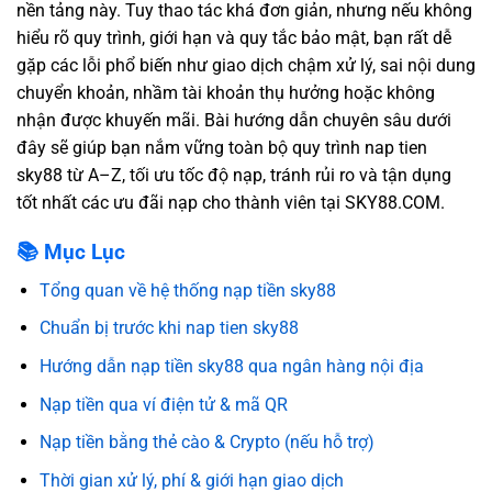
nền tảng này. Tuy thao tác khá đơn giản, nhưng nếu không
hiểu rõ quy trình, giới hạn và quy tắc bảo mật, bạn rất dễ
gặp các lỗi phổ biến như giao dịch chậm xử lý, sai nội dung
chuyển khoản, nhầm tài khoản thụ hưởng hoặc không
nhận được khuyến mãi. Bài hướng dẫn chuyên sâu dưới
đây sẽ giúp bạn nắm vững toàn bộ quy trình nap tien
sky88 từ A–Z, tối ưu tốc độ nạp, tránh rủi ro và tận dụng
tốt nhất các ưu đãi nạp cho thành viên tại SKY88.COM.
📚 Mục Lục
Tổng quan về hệ thống nạp tiền sky88
Chuẩn bị trước khi nap tien sky88
Hướng dẫn nạp tiền sky88 qua ngân hàng nội địa
Nạp tiền qua ví điện tử & mã QR
Nạp tiền bằng thẻ cào & Crypto (nếu hỗ trợ)
Thời gian xử lý, phí & giới hạn giao dịch