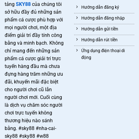
tảng
SKY88
của chúng tôi
Hướng dẫn đăng ký
sở hữu đầy đủ những sản
Hướng dẫn đăng nhập
phẩm cá cược phù hợp với
mọi người chơi, một địa
Hướng dẫn gửi tiền
điểm giải trí đầy tính công
Hướng dẫn rút tiền
bằng và minh bạch. Không
chỉ mang đến những sản
Ứng dụng điện thoại di
động
phẩm cá cược giải trí trực
tuyến hàng đầu mà chưa
đựng hàng trăm những ưu
đãi, khuyến mãi đặc biệt
cho người chơi cũ lẫn
người chơi mới. Cuối cùng
là dịch vụ chăm sóc người
chơi trực tuyến không
thương hiệu nào sánh
bằng. #sky88 #nha-cai-
sky88 #sky88 #w88