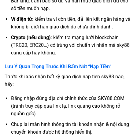
Banking, đảm bảo số dư và hạn mức giao dịch đủ cho
số tiền muốn nạp.
Ví điện tử
: kiểm tra ví còn tiền, đã liên kết ngân hàng và
không bị giới hạn giao dịch do chưa định danh.
Crypto (nếu dùng)
: kiểm tra mạng lưới blockchain
(TRC20, ERC20…) có trùng với chuẩn ví nhận mà sky88
cung cấp hay không.
Lưu Ý Quan Trọng Trước Khi Bấm Nút “Nạp Tiền”
Trước khi xác nhận bất kỳ giao dịch nap tien sky88 nào,
hãy:
Đăng nhập đúng địa chỉ chính thức của SKY88.COM
(tránh truy cập qua link lạ, link quảng cáo không rõ
nguồn gốc).
Chụp lại màn hình thông tin tài khoản nhận & nội dung
chuyển khoản được hệ thống hiển thị.