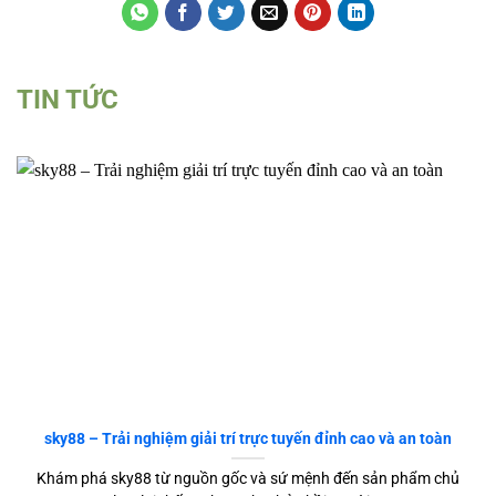
TIN TỨC
sky88 – Trải nghiệm giải trí trực tuyến đỉnh cao và an toàn
Khám phá sky88 từ nguồn gốc và sứ mệnh đến sản phẩm chủ