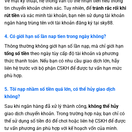
Về mặt kỹ thuật, hệ thống vẫn có thể nhận tiền nếu thông
tin chuyển khoản chính xác. Tuy nhiên, để
tránh rắc rối khi
rút tiền
và xác minh tài khoản, bạn nên sử dụng tài khoản
ngân hàng trùng tên với tài khoản đăng ký tại sky88.
4. Có giới hạn số lần nap tien trong ngày không?
Thông thường không giới hạn số lần nạp, mà chỉ giới hạn
tổng số tiền
theo ngày tùy cấp độ tài khoản và phương
thức thanh toán. Nếu bạn có nhu cầu giao dịch lớn, hãy
liên hệ trước với bộ phận CSKH để được tư vấn hạn mức
phù hợp.
5. Tôi nạp nhầm số tiền quá lớn, có thể hủy giao dịch
không?
Sau khi ngân hàng đã xử lý thành công,
không thể hủy
giao dịch chuyển khoản. Trong trường hợp này, bạn chỉ có
thể sử dụng số tiền đó để chơi hoặc liên hệ CSKH để được
tư vấn phương án phù hợp với kế hoạch vốn của mình.