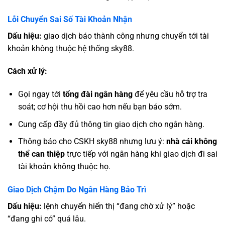
Lỗi Chuyển Sai Số Tài Khoản Nhận
Dấu hiệu:
giao dịch báo thành công nhưng chuyển tới tài
khoản không thuộc hệ thống sky88.
Cách xử lý:
Gọi ngay tới
tổng đài ngân hàng
để yêu cầu hỗ trợ tra
soát; cơ hội thu hồi cao hơn nếu bạn báo sớm.
Cung cấp đầy đủ thông tin giao dịch cho ngân hàng.
Thông báo cho CSKH sky88 nhưng lưu ý:
nhà cái không
thể can thiệp
trực tiếp với ngân hàng khi giao dịch đi sai
tài khoản không thuộc họ.
Giao Dịch Chậm Do Ngân Hàng Bảo Trì
Dấu hiệu:
lệnh chuyển hiển thị “đang chờ xử lý” hoặc
“đang ghi có” quá lâu.