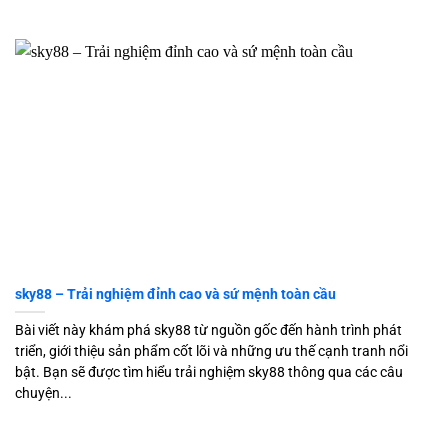
bản điều khoản mới nhất, vì vậy nên kiểm tra định kỳ.
1.1. Phạm vi áp dụng của điều khoản
Hệ thống dieu khoan dieu kien của Sky88 áp dụng cho:
Mọi sản phẩm: thể thao, casino, game bài, slot, xổ số, bắn
cá…
Mọi nền tảng: website, bản mobile, ứng dụng, phiên bản rút
gọn.
Mọi giao dịch: đăng ký, đăng nhập, nạp tiền, rút tiền,
chuyển quỹ, nhận thưởng.
sky88 – Trải nghiệm đỉnh cao và sứ mệnh toàn cầu
Bài viết này khám phá sky88 từ nguồn gốc đến hành trình phát
Dù bạn chỉ đăng nhập để xem kèo mà chưa đặt cược, bạn
triển, giới thiệu sản phẩm cốt lõi và những ưu thế cạnh tranh nổi
vẫn chịu sự điều chỉnh của các điều khoản chung này.
bật. Bạn sẽ được tìm hiểu trải nghiệm sky88 thông qua các câu
chuyện...
1.2. Nguyên tắc chung khi sử dụng Sky88
Khi tham gia tại SKY88.COM, người chơi cần tuân thủ các