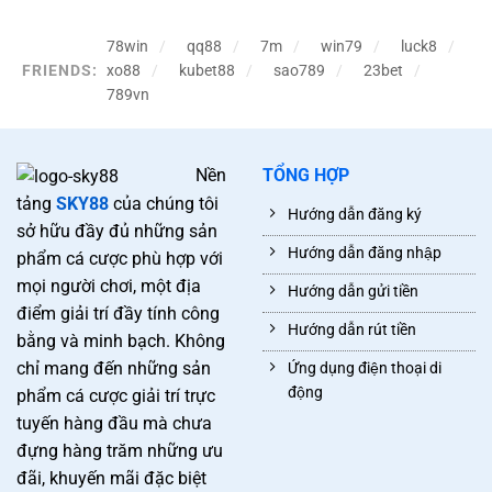
Giấy tờ cá nhân: CMND/CCCD, hộ chiếu, bằng lái xe.
78win
qq88
7m
win79
luck8
Chứng minh địa chỉ: hóa đơn điện/nước, sao kê ngân
FRIENDS:
xo88
kubet88
sao789
23bet
789vn
hàng, giấy xác nhận nơi ở.
Bằng chứng sở hữu phương thức thanh toán: ảnh thẻ ngân
hàng (che số), ảnh ví điện tử, sao kê giao dịch.
Nền
TỔNG HỢP
tảng
SKY88
của chúng tôi
Việc từ chối cung cấp hoặc cố ý gửi hồ sơ giả có thể khiến
Hướng dẫn đăng ký
sở hữu đầy đủ những sản
yêu cầu rút tiền bị treo, tài khoản bị giới hạn hoặc đóng
Hướng dẫn đăng nhập
phẩm cá cược phù hợp với
vĩnh viễn.
mọi người chơi, một địa
Hướng dẫn gửi tiền
điểm giải trí đầy tính công
3.2. Bảo mật dữ liệu cá nhân
Hướng dẫn rút tiền
bằng và minh bạch. Không
Điều khoản điều kiện Sky88 cam kết:
chỉ mang đến những sản
Ứng dụng điện thoại di
động
phẩm cá cược giải trí trực
Mã hóa thông tin nhạy cảm khi truyền tải và lưu trữ.
tuyến hàng đầu mà chưa
Không bán dữ liệu cho bên thứ ba vì mục đích thương mại
đựng hàng trăm những ưu
trái phép.
đãi, khuyến mãi đặc biệt