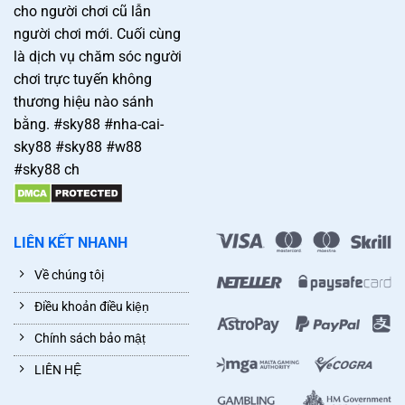
cho người chơi cũ lẫn
người chơi mới. Cuối cùng
là dịch vụ chăm sóc người
chơi trực tuyến không
thương hiệu nào sánh
bằng. #sky88 #nha-cai-
sky88 #sky88 #w88
#sky88 ch
LIÊN KẾT NHANH
Về chúng tôị
Điều khoản điều kiệṇ
Chính sách bảo mậṭ
LIÊN HỆ̣