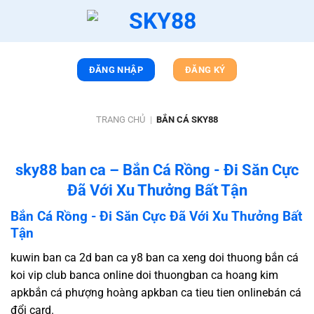
Chuyển
đến
nội
dung
ĐĂNG NHẬP
ĐĂNG KÝ
TRANG CHỦ
|
BẮN CÁ SKY88
sky88 ban ca – Bắn Cá Rồng - Đi Săn Cực
Đã Với Xu Thưởng Bất Tận
Bắn Cá Rồng - Đi Săn Cực Đã Với Xu Thưởng Bất
Tận
kuwin ban ca 2d ban ca y8 ban ca xeng doi thuong bắn cá
koi vip club banca online doi thuongban ca hoang kim
apkbắn cá phượng hoàng apkban ca tieu tien onlinebán cá
đổi card.