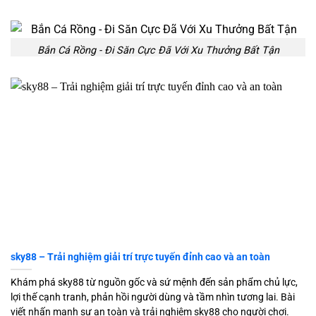
Bắn Cá Rồng - Đi Săn Cực Đã Với Xu Thưởng Bất Tận
30 Sòng bạc trực tuyến hàng đầu ở Lào : Được
xếp hạng cho 2025
ban ca k8 Generated by casino lào | ban ca k8 casino lào |
ban ca k8 release date: 2025-07-17 Khám Phá Blackjack
Tableau Và Sự Phổ Biến Tại Việt Nam Blackjack, hay còn
gọi là casino lào | ban ca k8, đã trở thành một trò chơi
quen .
kuwinbắn cá tôn ngộ không ban ca bingo plus
ban ca 999 ios bắn cá trên máy tính
sky88 – Trải nghiệm giải trí trực tuyến đỉnh cao và an toàn
kuwin bắn cá tôn ngộ không ban ca bingo plus ban ca 999
Khám phá sky88 từ nguồn gốc và sứ mệnh đến sản phẩm chủ lực,
ios bắn cá trên máy tính ban ca 3d doi thuongban ca vui
lợi thế cạnh tranh, phản hồi người dùng và tầm nhìn tương lai. Bài
viết nhấn mạnh sự an toàn và trải nghiệm sky88 cho người chơi.
vebắn cá nagabắn cá thẻ cào bctc apkbắn cá rô