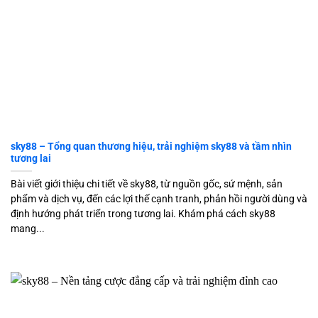
sky88 – Tổng quan thương hiệu, trải nghiệm sky88 và tầm nhìn
tương lai
Bài viết giới thiệu chi tiết về sky88, từ nguồn gốc, sứ mệnh, sản
phẩm và dịch vụ, đến các lợi thế cạnh tranh, phản hồi người dùng và
định hướng phát triển trong tương lai. Khám phá cách sky88
mang...