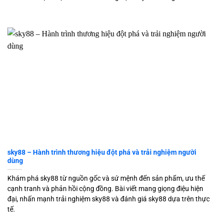
Linh Mục Giáo Phận Thanh Hóa
kèo nhà cái 88 Khám Phá C - TCSOFT HOTEL
Nhà Cái C88-Nhà cái Mb66 sky88 nhà cái sky88
sky88
sky88 nhà cái sky88 nhà cái sky88 sin88 sin88 sin88 nhà
cái sin88 nhà cái sin88 GK88 FC88 sun win rr88400Results
for Nha Cai Uy Tin Nhà Cái Uy Tín Group CEO tại ...
kèo nhà cái 88 Khám Phá C - TCSOFT HOTEL
Sky88 🥇 Nhà Cái Top #1 Cá Cược Bóng Đá
sky88 – Hành trình thương hiệu đột phá và trải nghiệm người
Chính Thức
dùng
Sky88 Trang Chú Nhà Cái Sky88 > Khám Phá Sản Phẩm
Khám phá sky88 từ nguồn gốc và sứ mệnh đến sản phẩm, ưu thế
Thể Thao đẳng Cấp Của Nhà Cái SKY88.
cạnh tranh và phản hồi cộng đồng. Bài viết mang giọng điệu hiện
đại, nhấn mạnh trải nghiệm sky88 và đánh giá sky88 dựa trên thực
Nha Cai Uy Tin Casino So 1 | Chơi Xì Dách Online
tế.
So Keo Nha Cai