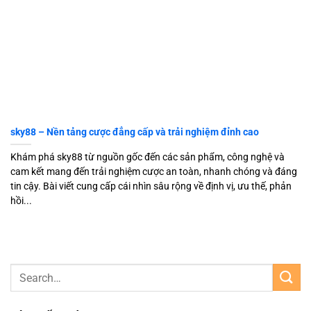
sky88 – Nền tảng cược đẳng cấp và trải nghiệm đỉnh cao
Khám phá sky88 từ nguồn gốc đến các sản phẩm, công nghệ và
cam kết mang đến trải nghiệm cược an toàn, nhanh chóng và đáng
tin cậy. Bài viết cung cấp cái nhìn sâu rộng về định vị, ưu thế, phản
hồi...