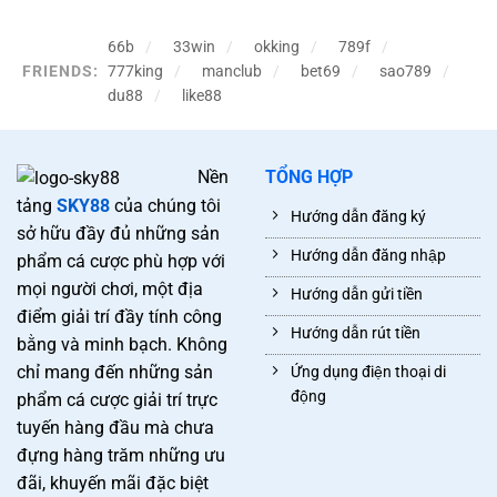
66b
33win
okking
789f
FRIENDS:
777king
manclub
bet69
sao789
du88
like88
Nền
TỔNG HỢP
tảng
SKY88
của chúng tôi
Hướng dẫn đăng ký
sở hữu đầy đủ những sản
Hướng dẫn đăng nhập
phẩm cá cược phù hợp với
mọi người chơi, một địa
Hướng dẫn gửi tiền
điểm giải trí đầy tính công
Hướng dẫn rút tiền
bằng và minh bạch. Không
chỉ mang đến những sản
Ứng dụng điện thoại di
động
phẩm cá cược giải trí trực
tuyến hàng đầu mà chưa
đựng hàng trăm những ưu
đãi, khuyến mãi đặc biệt