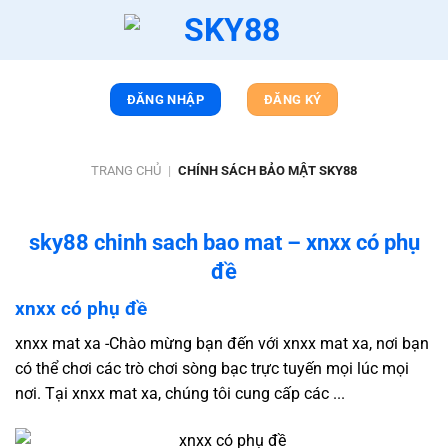
Chuyển
đến
nội
dung
ĐĂNG NHẬP
ĐĂNG KÝ
TRANG CHỦ
|
CHÍNH SÁCH BẢO MẬT SKY88
sky88 chinh sach bao mat – xnxx có phụ
đề
xnxx có phụ đề
xnxx mat xa -Chào mừng bạn đến với xnxx mat xa, nơi bạn
có thể chơi các trò chơi sòng bạc trực tuyến mọi lúc mọi
nơi. Tại xnxx mat xa, chúng tôi cung cấp các ...