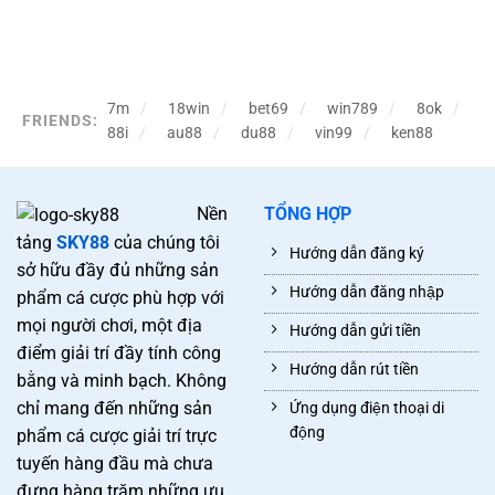
7m
18win
bet69
win789
8ok
FRIENDS:
88i
au88
du88
vin99
ken88
Nền
TỔNG HỢP
tảng
SKY88
của chúng tôi
Hướng dẫn đăng ký
sở hữu đầy đủ những sản
Hướng dẫn đăng nhập
phẩm cá cược phù hợp với
mọi người chơi, một địa
Hướng dẫn gửi tiền
điểm giải trí đầy tính công
Hướng dẫn rút tiền
bằng và minh bạch. Không
chỉ mang đến những sản
Ứng dụng điện thoại di
động
phẩm cá cược giải trí trực
tuyến hàng đầu mà chưa
đựng hàng trăm những ưu