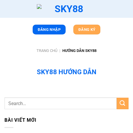
Chuyển
đến
nội
dung
ĐĂNG NHẬP
ĐĂNG KÝ
TRANG CHỦ
|
HƯỚNG DẪN SKY88
SKY88 HƯỚNG DẪN
BÀI VIẾT MỚI