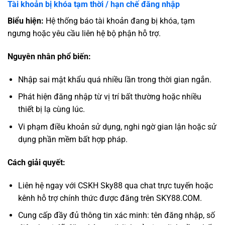
Tài khoản bị khóa tạm thời / hạn chế đăng nhập
Biểu hiện:
Hệ thống báo tài khoản đang bị khóa, tạm
ngưng hoặc yêu cầu liên hệ bộ phận hỗ trợ.
Nguyên nhân phổ biến:
Nhập sai mật khẩu quá nhiều lần trong thời gian ngắn.
Phát hiện đăng nhập từ vị trí bất thường hoặc nhiều
thiết bị lạ cùng lúc.
Vi phạm điều khoản sử dụng, nghi ngờ gian lận hoặc sử
dụng phần mềm bất hợp pháp.
Cách giải quyết:
Liên hệ ngay với CSKH Sky88 qua chat trực tuyến hoặc
kênh hỗ trợ chính thức được đăng trên SKY88.COM.
Cung cấp đầy đủ thông tin xác minh: tên đăng nhập, số