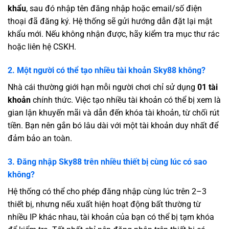
khẩu
, sau đó nhập tên đăng nhập hoặc email/số điện
thoại đã đăng ký. Hệ thống sẽ gửi hướng dẫn đặt lại mật
khẩu mới. Nếu không nhận được, hãy kiểm tra mục thư rác
hoặc liên hệ CSKH.
2. Một người có thể tạo nhiều tài khoản Sky88 không?
Nhà cái thường giới hạn mỗi người chơi chỉ sử dụng
01 tài
khoản
chính thức. Việc tạo nhiều tài khoản có thể bị xem là
gian lận khuyến mãi và dẫn đến khóa tài khoản, từ chối rút
tiền. Bạn nên gắn bó lâu dài với một tài khoản duy nhất để
đảm bảo an toàn.
3. Đăng nhập Sky88 trên nhiều thiết bị cùng lúc có sao
không?
Hệ thống có thể cho phép đăng nhập cùng lúc trên 2–3
thiết bị, nhưng nếu xuất hiện hoạt động bất thường từ
nhiều IP khác nhau, tài khoản của bạn có thể bị tạm khóa