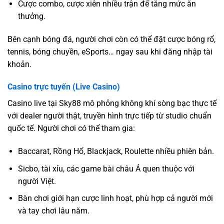
Cược combo, cược xiên nhiều trận để tăng mức ăn
thưởng.
Bên cạnh bóng đá, người chơi còn có thể đặt cược bóng rổ,
tennis, bóng chuyền, eSports… ngay sau khi đăng nhập tài
khoản.
Casino trực tuyến (Live Casino)
Casino live tại Sky88 mô phỏng không khí sòng bạc thực tế
với dealer người thật, truyền hình trực tiếp từ studio chuẩn
quốc tế. Người chơi có thể tham gia:
Baccarat, Rồng Hổ, Blackjack, Roulette nhiều phiên bản.
Sicbo, tài xỉu, các game bài châu Á quen thuộc với
người Việt.
Bàn chơi giới hạn cược linh hoạt, phù hợp cả người mới
và tay chơi lâu năm.