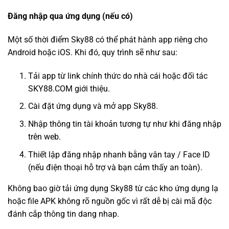
Đăng nhập qua ứng dụng (nếu có)
Một số thời điểm Sky88 có thể phát hành app riêng cho
Android hoặc iOS. Khi đó, quy trình sẽ như sau:
Tải app từ link chính thức do nhà cái hoặc đối tác
SKY88.COM giới thiệu.
Cài đặt ứng dụng và mở app Sky88.
Nhập thông tin tài khoản tương tự như khi đăng nhập
trên web.
Thiết lập đăng nhập nhanh bằng vân tay / Face ID
(nếu điện thoại hỗ trợ và bạn cảm thấy an toàn).
Không bao giờ tải ứng dụng Sky88 từ các kho ứng dụng lạ
hoặc file APK không rõ nguồn gốc vì rất dễ bị cài mã độc
đánh cắp thông tin dang nhap.