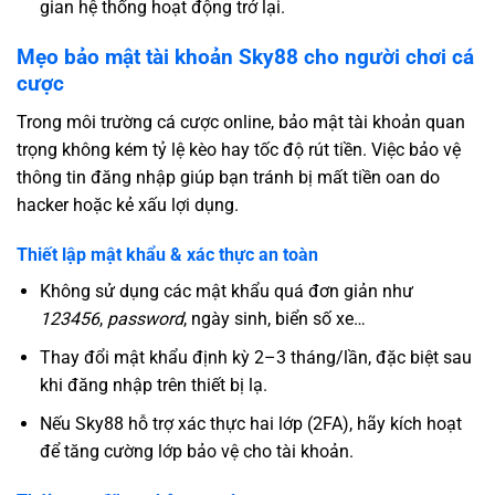
gian hệ thống hoạt động trở lại.
Mẹo bảo mật tài khoản Sky88 cho người chơi cá
cược
Trong môi trường cá cược online, bảo mật tài khoản quan
trọng không kém tỷ lệ kèo hay tốc độ rút tiền. Việc bảo vệ
thông tin đăng nhập giúp bạn tránh bị mất tiền oan do
hacker hoặc kẻ xấu lợi dụng.
Thiết lập mật khẩu & xác thực an toàn
Không sử dụng các mật khẩu quá đơn giản như
123456
,
password
, ngày sinh, biển số xe…
Thay đổi mật khẩu định kỳ 2–3 tháng/lần, đặc biệt sau
khi đăng nhập trên thiết bị lạ.
Nếu Sky88 hỗ trợ xác thực hai lớp (2FA), hãy kích hoạt
để tăng cường lớp bảo vệ cho tài khoản.