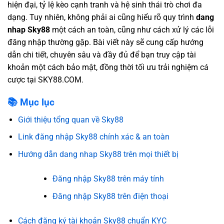
hiện đại, tỷ lệ kèo cạnh tranh và hệ sinh thái trò chơi đa
dạng. Tuy nhiên, không phải ai cũng hiểu rõ quy trình
dang
nhap Sky88
một cách an toàn, cũng như cách xử lý các lỗi
đăng nhập thường gặp. Bài viết này sẽ cung cấp hướng
dẫn chi tiết, chuyên sâu và đầy đủ để bạn truy cập tài
khoản một cách bảo mật, đồng thời tối ưu trải nghiệm cá
cược tại SKY88.COM.
📚 Mục lục
Giới thiệu tổng quan về Sky88
Link đăng nhập Sky88 chính xác & an toàn
Hướng dẫn dang nhap Sky88 trên mọi thiết bị
Đăng nhập Sky88 trên máy tính
Đăng nhập Sky88 trên điện thoại
Cách đăng ký tài khoản Sky88 chuẩn KYC