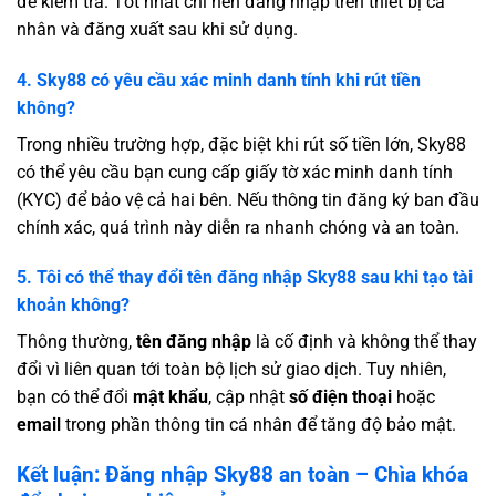
để kiểm tra. Tốt nhất chỉ nên đăng nhập trên thiết bị cá
nhân và đăng xuất sau khi sử dụng.
4. Sky88 có yêu cầu xác minh danh tính khi rút tiền
không?
Trong nhiều trường hợp, đặc biệt khi rút số tiền lớn, Sky88
có thể yêu cầu bạn cung cấp giấy tờ xác minh danh tính
(KYC) để bảo vệ cả hai bên. Nếu thông tin đăng ký ban đầu
chính xác, quá trình này diễn ra nhanh chóng và an toàn.
5. Tôi có thể thay đổi tên đăng nhập Sky88 sau khi tạo tài
khoản không?
Thông thường,
tên đăng nhập
là cố định và không thể thay
đổi vì liên quan tới toàn bộ lịch sử giao dịch. Tuy nhiên,
bạn có thể đổi
mật khẩu
, cập nhật
số điện thoại
hoặc
email
trong phần thông tin cá nhân để tăng độ bảo mật.
Kết luận: Đăng nhập Sky88 an toàn – Chìa khóa