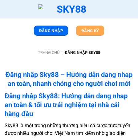
Chuyển
đến
nội
dung
ĐĂNG NHẬP
ĐĂNG KÝ
TRANG CHỦ
|
ĐĂNG NHẬP SKY88
Đăng nhập Sky88 – Hướng dẫn dang nhap
an toàn, nhanh chóng cho người chơi mới
Đăng nhập Sky88: Hướng dẫn dang nhap
an toàn & tối ưu trải nghiệm tại nhà cái
hàng đầu
Sky88 là một trong những thương hiệu cá cược trực tuyến
được nhiều người chơi Việt Nam tìm kiếm nhờ giao diện