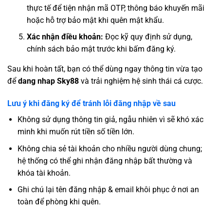
thực tế để tiện nhận mã OTP, thông báo khuyến mãi
hoặc hỗ trợ bảo mật khi quên mật khẩu.
Xác nhận điều khoản:
Đọc kỹ quy định sử dụng,
chính sách bảo mật trước khi bấm đăng ký.
Sau khi hoàn tất, bạn có thể dùng ngay thông tin vừa tạo
để
dang nhap Sky88
và trải nghiệm hệ sinh thái cá cược.
Lưu ý khi đăng ký để tránh lỗi đăng nhập về sau
Không sử dụng thông tin giả, ngẫu nhiên vì sẽ khó xác
minh khi muốn rút tiền số tiền lớn.
Không chia sẻ tài khoản cho nhiều người dùng chung;
hệ thống có thể ghi nhận đăng nhập bất thường và
khóa tài khoản.
Ghi chú lại tên đăng nhập & email khôi phục ở nơi an
toàn để phòng khi quên.