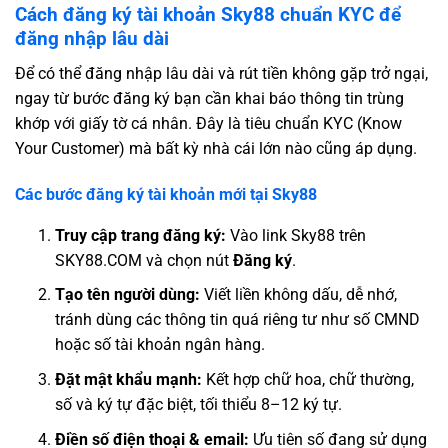
Cách đăng ký tài khoản Sky88 chuẩn KYC để
đăng nhập lâu dài
Để có thể đăng nhập lâu dài và rút tiền không gặp trở ngại,
ngay từ bước đăng ký bạn cần khai báo thông tin trùng
khớp với giấy tờ cá nhân. Đây là tiêu chuẩn KYC (Know
Your Customer) mà bất kỳ nhà cái lớn nào cũng áp dụng.
Các bước đăng ký tài khoản mới tại Sky88
Truy cập trang đăng ký:
Vào link Sky88 trên
SKY88.COM và chọn nút
Đăng ký
.
Tạo tên người dùng:
Viết liền không dấu, dễ nhớ,
tránh dùng các thông tin quá riêng tư như số CMND
hoặc số tài khoản ngân hàng.
Đặt mật khẩu mạnh:
Kết hợp chữ hoa, chữ thường,
số và ký tự đặc biệt, tối thiểu 8–12 ký tự.
Điền số điện thoại & email:
Ưu tiên số đang sử dụng