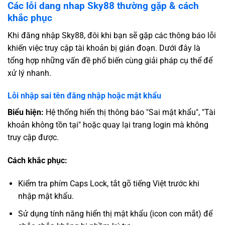
Các lỗi dang nhap Sky88 thường gặp & cách
khắc phục
Khi đăng nhập Sky88, đôi khi bạn sẽ gặp các thông báo lỗi
khiến việc truy cập tài khoản bị gián đoạn. Dưới đây là
tổng hợp những vấn đề phổ biến cùng giải pháp cụ thể để
xử lý nhanh.
Lỗi nhập sai tên đăng nhập hoặc mật khẩu
Biểu hiện:
Hệ thống hiển thị thông báo "Sai mật khẩu", "Tài
khoản không tồn tại" hoặc quay lại trang login mà không
truy cập được.
Cách khắc phục:
Kiểm tra phím Caps Lock, tắt gõ tiếng Việt trước khi
nhập mật khẩu.
Sử dụng tính năng hiển thị mật khẩu (icon con mắt) để